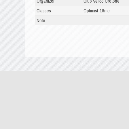
Organizer
Club Velico Crotone
Classes
Optimist-18me
Note