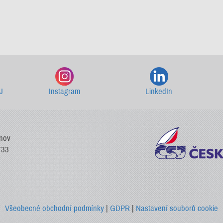
Starší newslettery ke stažení
J
Instagram
LinkedIn
vnov
733
Všeobecné obchodní podmínky
|
GDPR
|
Nastavení souborů cookie