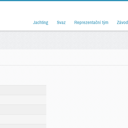
Jachting
Svaz
Reprezentační tým
Závod