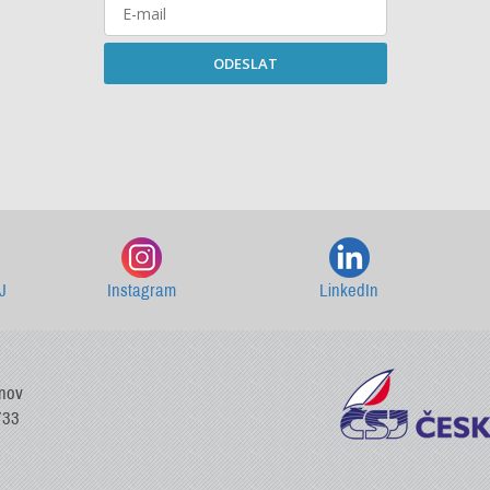
ODESLAT
Starší newslettery ke stažení
J
Instagram
LinkedIn
vnov
733