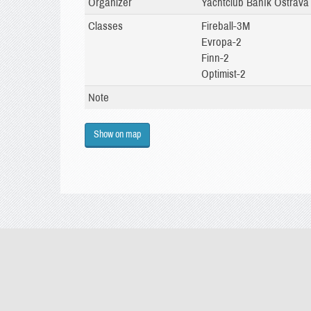
Organizer
Yachtclub Baník Ostrava
Classes
Fireball-3M
Evropa-2
Finn-2
Optimist-2
Note
Show on map