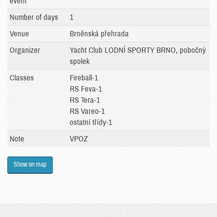
event
Number of days
1
Venue
Brněnská přehrada
Organizer
Yacht Club LODNÍ SPORTY BRNO, pobočný
spolek
Classes
Fireball-1
RS Feva-1
RS Tera-1
RS Vareo-1
ostatní třídy-1
Note
VPOZ
Show on map