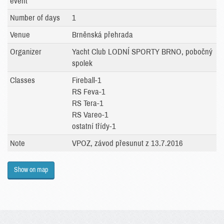
event
Number of days
1
Venue
Brněnská přehrada
Organizer
Yacht Club LODNÍ SPORTY BRNO, pobočný
spolek
Classes
Fireball-1
RS Feva-1
RS Tera-1
RS Vareo-1
ostatní třídy-1
Note
VPOZ, závod přesunut z 13.7.2016
Show on map