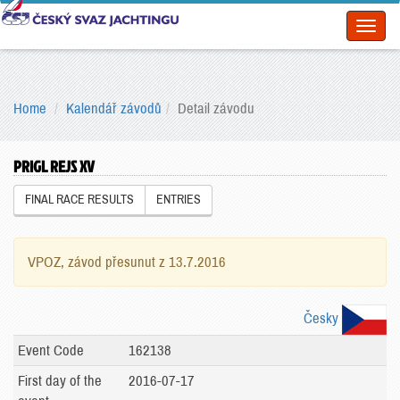
Toggl
naviga
Home
Kalendář závodů
Detail závodu
PRIGL REJS XV
FINAL RACE RESULTS
ENTRIES
VPOZ, závod přesunut z 13.7.2016
Česky
Event Code
162138
First day of the
2016-07-17