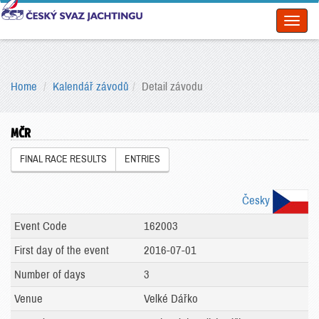
Toggl
naviga
Home
Kalendář závodů
Detail závodu
MČR
FINAL RACE RESULTS
ENTRIES
Česky
Event Code
162003
First day of the event
2016-07-01
Number of days
3
Venue
Velké Dářko