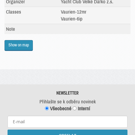
Organizer
Yacht Club Velké Dářko z.s.
Classes
Vaurien-12mr
Vaurien-6ip
Note
Show on map
NEWSLETTER
Přihlašte se k odběru novinek
Všeobecné
Interní