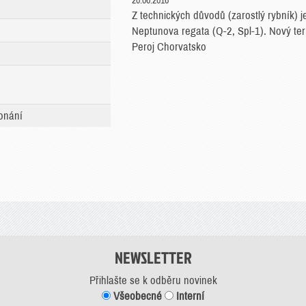
20.06.2016
Z technických důvodů (zarostlý rybník)
Neptunova regata (Q-2, Spl-1). Nový ter
Peroj Chorvatsko
onání
NEWSLETTER
Přihlašte se k odběru novinek
Všeobecné
Interní