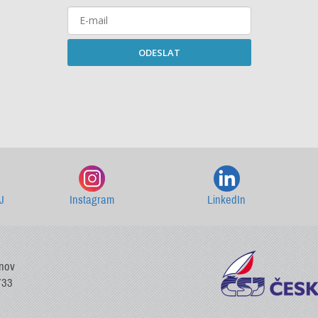
ODESLAT
Starší newslettery ke stažení
J
Instagram
LinkedIn
vnov
733