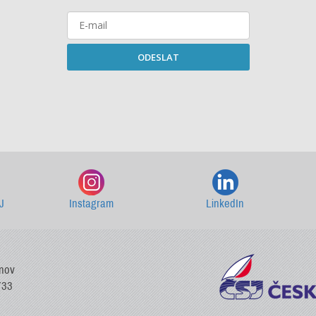
ODESLAT
Starší newslettery ke stažení
J
Instagram
LinkedIn
vnov
733