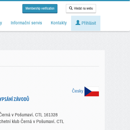
Membership verification
Hledat na webu
y
Informační servis
Kontakty
Přihlásit
Česky
 VYPSÁNÍ ZÁVODŮ
ub Černá v Pošumaví. CTL 161328
achetní klub Černá v Pošumaví. CTL