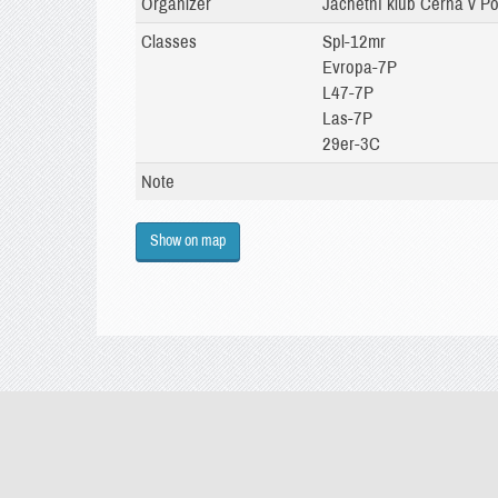
Organizer
Jachetní klub Černá v Po
Classes
Spl-12mr
Evropa-7P
L47-7P
Las-7P
29er-3C
Note
Show on map