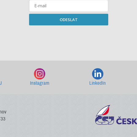
ODESLAT
Starší newslettery ke stažení
J
Instagram
LinkedIn
vnov
733