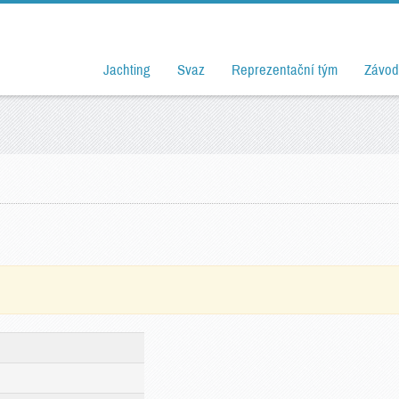
Jachting
Svaz
Reprezentační tým
Závod