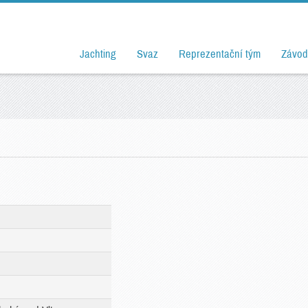
Jachting
Svaz
Reprezentační tým
Závod