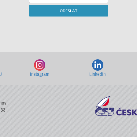
ODESLAT
Starší newslettery ke stažení
J
Instagram
LinkedIn
vnov
733