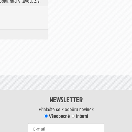
boká nad Vltavou, z.s.
NEWSLETTER
Přihlašte se k odběru novinek
Všeobecné
Interní