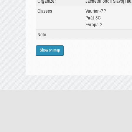
Organizer
Jachetní oddíl Slavoj Hlu
Classes
Vaurien-7P
Pirát-3C
Evropa-2
Note
Show on map