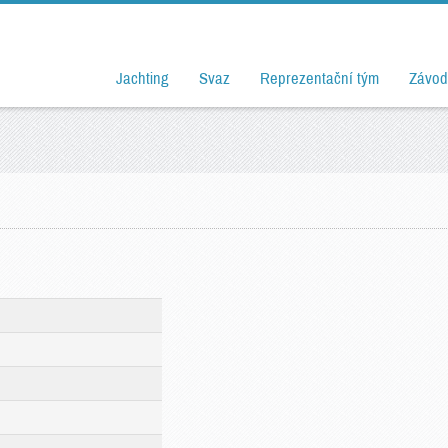
Jachting
Svaz
Reprezentační tým
Závod