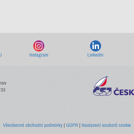
Starší newslettery ke stažení
J
Instagram
LinkedIn
vnov
733
Všeobecné obchodní podmínky
|
GDPR
|
Nastavení souborů cookie