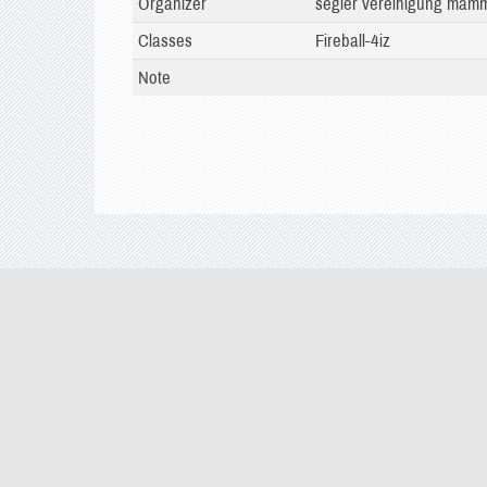
Organizer
segler vereinigung mam
Classes
Fireball-4iz
Note