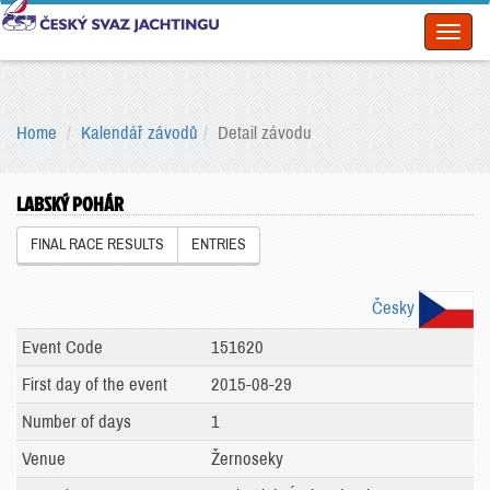
Toggl
naviga
Home
Kalendář závodů
Detail závodu
LABSKÝ POHÁR
FINAL RACE RESULTS
ENTRIES
Česky
Event Code
151620
First day of the event
2015-08-29
Number of days
1
Venue
Žernoseky