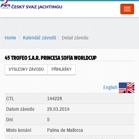
Toggl
naviga
Home
Kalendář závodů
Detail závodu
45 TROFEO S.A.R. PRINCESA SOFÍA WORLDCUP
VÝSLEDKY ZÁVODU
PŘIHLÁŠKY
English
CTL
144228
Datum závodu
29.03.2014
Dní
5
Místo konání
Palma de Mallorca