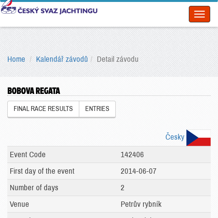
Toggl
naviga
Home
Kalendář závodů
Detail závodu
BOBOVA REGATA
FINAL RACE RESULTS
ENTRIES
Česky
Event Code
142406
First day of the event
2014-06-07
Number of days
2
Venue
Petrův rybník