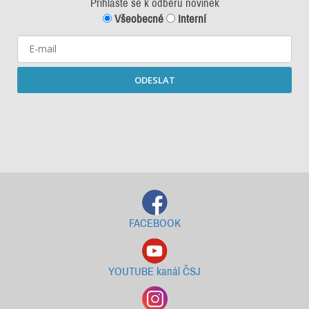
Přihlašte se k odběru novinek
Všeobecné
Interní
ODESLAT
Starší newslettery ke stažení
FACEBOOK
YOUTUBE kanál ČSJ