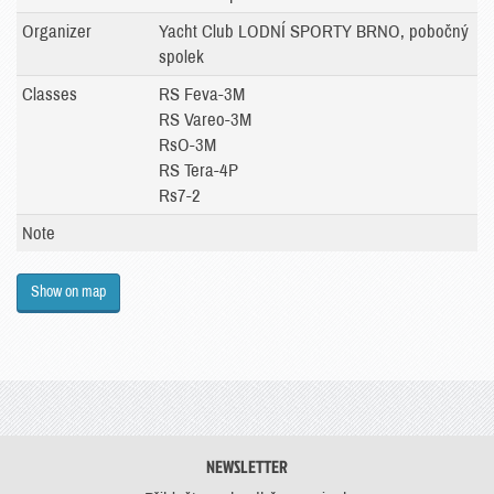
Organizer
Yacht Club LODNÍ SPORTY BRNO, pobočný
spolek
Classes
RS Feva-3M
RS Vareo-3M
RsO-3M
RS Tera-4P
Rs7-2
Note
Show on map
NEWSLETTER