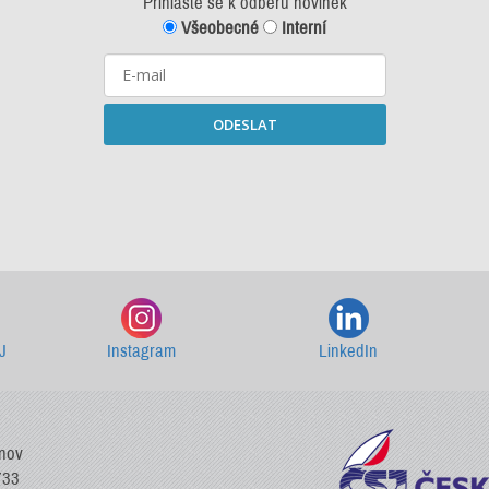
Přihlašte se k odběru novinek
Všeobecné
Interní
ODESLAT
Starší newslettery ke stažení
J
Instagram
LinkedIn
vnov
733