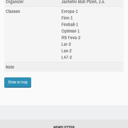
Organizer
Jachetní klub Plzeň, z.s.
Classes
Evropa-1
Finn-1
Fireball-1
Optimist-1
RS Feva-2
Lar-2
Las-2
L47-2
Note
Show on map
NEWSLETTER