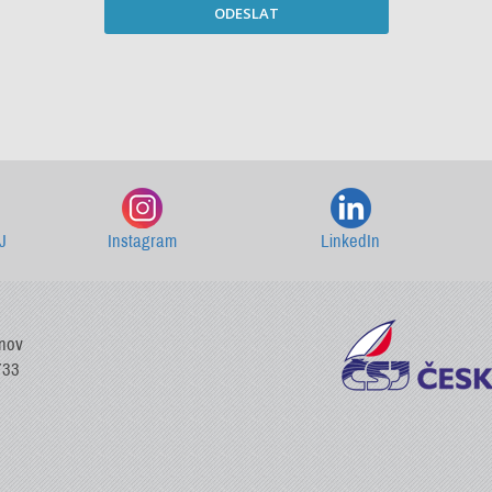
ODESLAT
Starší newslettery ke stažení
J
Instagram
LinkedIn
vnov
733