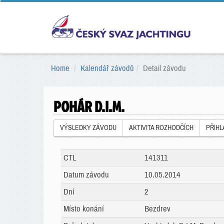
Home
Kalendář závodů
Detail závodu
POHÁR D.I.M.
VÝSLEDKY ZÁVODU
AKTIVITA ROZHODČÍCH
PŘIH
CTL
141311
Datum závodu
10.05.2014
Dní
2
Místo konání
Bezdrev