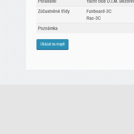
Pořadatel
Yacht club D.I.M. Bezdrev
Zúčastněné třídy
Funboard-3C
Rac-3C
Poznámka
Ukázat na mapě