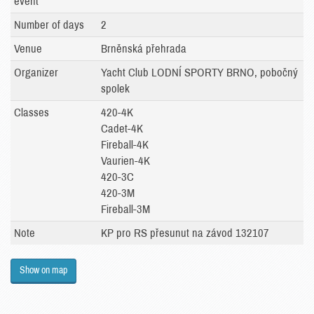
event
Number of days
2
Venue
Brněnská přehrada
Organizer
Yacht Club LODNÍ SPORTY BRNO, pobočný
spolek
Classes
420-4K
Cadet-4K
Fireball-4K
Vaurien-4K
420-3C
420-3M
Fireball-3M
Note
KP pro RS přesunut na závod 132107
Show on map