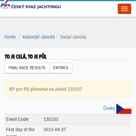
Toggl
naviga
Home
Kalendář závodů
Detail závodu
TO JE CELÁ, TO JE PŮL
FINAL RACE RESULTS
ENTRIES
KP pro RS přesunut na závod 132107
Česky
Event Code
132103
First day of the
2013-04-27