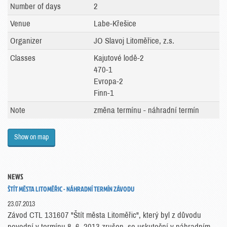
Number of days
2
Venue
Labe-Křešice
Organizer
JO Slavoj Litoměřice, z.s.
Classes
Kajutové lodě-2
470-1
Evropa-2
Finn-1
Note
změna termínu - náhradní termín
Show on map
NEWS
ŠTÍT MĚSTA LITOMĚŘIC - NÁHRADNÍ TERMÍN ZÁVODU
23.07.2013
Závod CTL 131607 "Štít města Litoměřic", který byl z důvodu
povodní v termínu 8. 6. 2013 zrušen, se uskuteční v náhradním