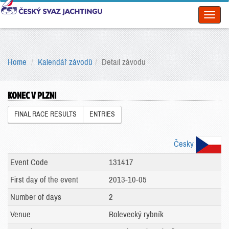
Toggl
naviga
Home
Kalendář závodů
Detail závodu
KONEC V PLZNI
FINAL RACE RESULTS
ENTRIES
Česky
Event Code
131417
First day of the event
2013-10-05
Number of days
2
Venue
Bolevecký rybník