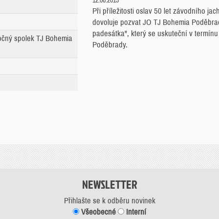
12.06.2013
Při příležitosti oslav 50 let závodního j
dovoluje pozvat JO TJ Bohemia Poděbra
padesátka", který se uskuteční v termín
očný spolek TJ Bohemia
Poděbrady.
NEWSLETTER
Přihlašte se k odběru novinek
Všeobecné
Interní