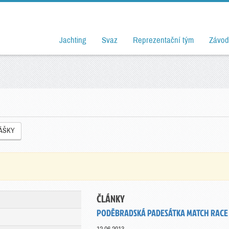
Jachting
Svaz
Reprezentační tým
Závod
LÁŠKY
ČLÁNKY
PODĚBRADSKÁ PADESÁTKA MATCH RACE 