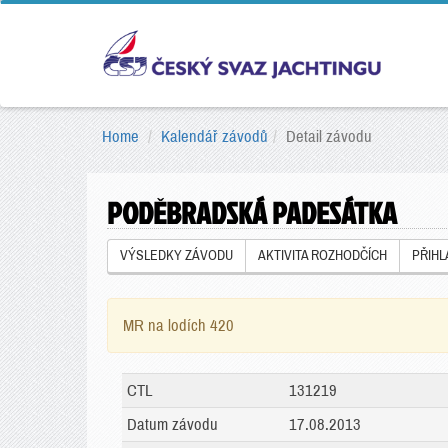
Home
Kalendář závodů
Detail závodu
PODĚBRADSKÁ PADESÁTKA
VÝSLEDKY ZÁVODU
AKTIVITA ROZHODČÍCH
PŘIH
MR na lodích 420
CTL
131219
Datum závodu
17.08.2013