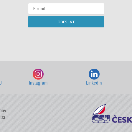
ODESLAT
Starší newslettery ke stažení
J
Instagram
LinkedIn
vnov
733