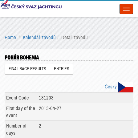
Toggl
naviga
Home
Kalendář závodů
Detail závodu
POHÁR BOHEMIA
FINAL RACE RESULTS
ENTRIES
Česky
Event Code
131203
First day of the
2013-04-27
event
Number of
2
days