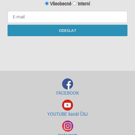
Všeobecné
Interní
ODESLAT
Starší newslettery ke stažení
FACEBOOK
YOUTUBE kanál ČSJ