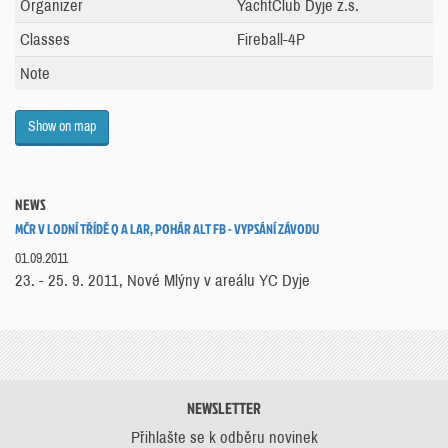
Organizer
YachtClub Dyje z.s.
Classes
Fireball-4P
Note
Show on map
NEWS
MČR V LODNÍ TŘÍDĚ Q A LAR, POHÁR ALT FB - VYPSÁNÍ ZÁVODU
01.09.2011
23. - 25. 9. 2011, Nové Mlýny v areálu YC Dyje
NEWSLETTER
Přihlašte se k odběru novinek