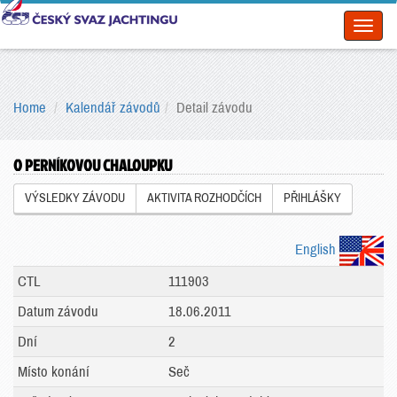
Toggl
naviga
Home
Kalendář závodů
Detail závodu
O PERNÍKOVOU CHALOUPKU
VÝSLEDKY ZÁVODU
AKTIVITA ROZHODČÍCH
PŘIHLÁŠKY
English
CTL
111903
Datum závodu
18.06.2011
Dní
2
Místo konání
Seč