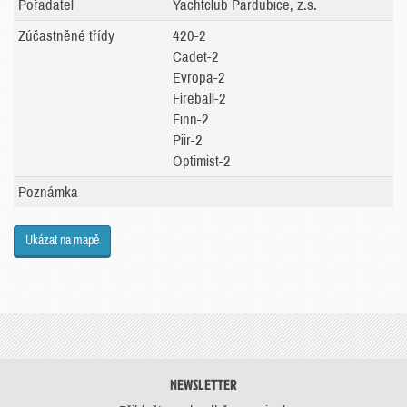
Pořadatel
Yachtclub Pardubice, z.s.
Zúčastněné třídy
420-2
Cadet-2
Evropa-2
Fireball-2
Finn-2
Piir-2
Optimist-2
Poznámka
Ukázat na mapě
NEWSLETTER