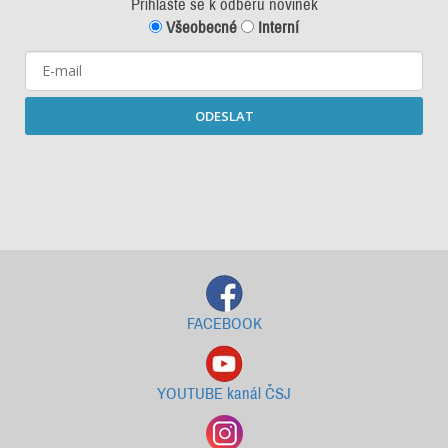
Přihlašte se k odběru novinek
Všeobecné
Interní
ODESLAT
Starší newslettery ke stažení
FACEBOOK
YOUTUBE kanál ČSJ