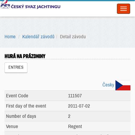
Toggl
naviga
Home
Kalendář závodů
Detail závodu
HURÁ NA PRÁZDNINY
ENTRIES
Česky
Event Code
111507
First day of the event
2011-07-02
Number of days
2
Venue
Regent