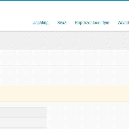
Jachting
Svaz
Reprezentační tým
Závod