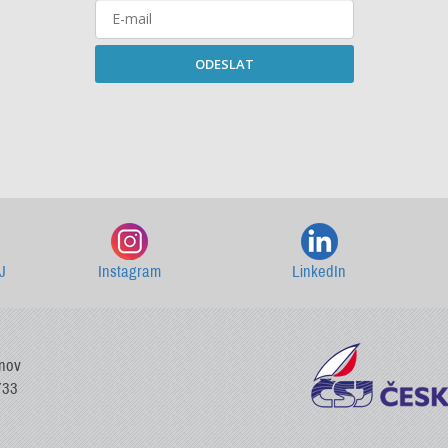
ODESLAT
Starší newslettery ke stažení
J
Instagram
LinkedIn
vnov
733