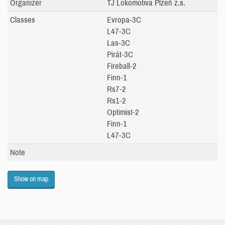
Organizer
TJ Lokomotiva Plzeň z.s.
Classes
Evropa-3C
L47-3C
Las-3C
Pirát-3C
Fireball-2
Finn-1
Rs7-2
Rs1-2
Optimist-2
Finn-1
L47-3C
Note
Show on map