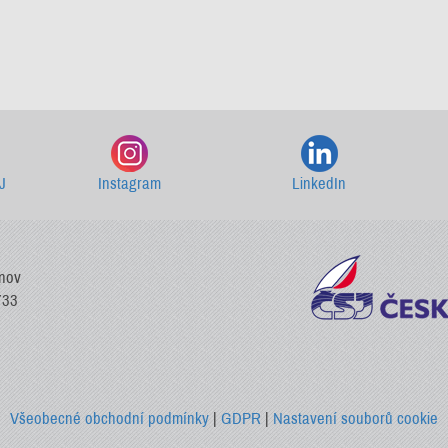
Starší newslettery ke stažení
J
Instagram
LinkedIn
vnov
733
Všeobecné obchodní podmínky
|
GDPR
|
Nastavení souborů cookie