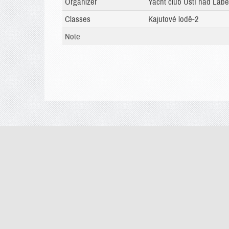
Organizer
Yacht club Ústí nad Lab
Classes
Kajutové lodě-2
Note