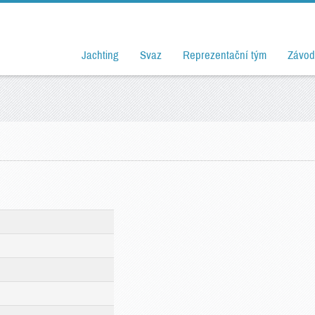
Jachting
Svaz
Reprezentační tým
Závod