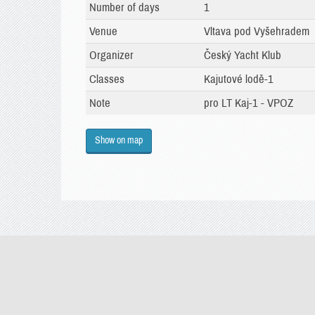
Number of days
1
Venue
Vltava pod Vyšehradem
Organizer
Český Yacht Klub
Classes
Kajutové lodě-1
Note
pro LT Kaj-1 - VPOZ
Show on map