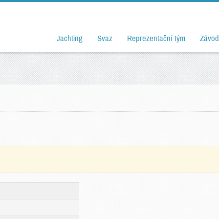
Jachting
Svaz
Reprezentační tým
Závod