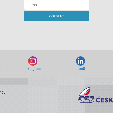
ODESLAT
Starší newslettery ke stažení
J
Instagram
LinkedIn
vnov
733