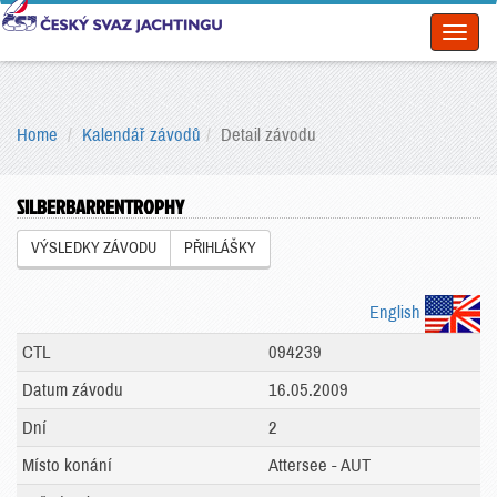
Toggl
naviga
Home
Kalendář závodů
Detail závodu
SILBERBARRENTROPHY
VÝSLEDKY ZÁVODU
PŘIHLÁŠKY
English
CTL
094239
Datum závodu
16.05.2009
Dní
2
Místo konání
Attersee - AUT