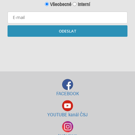
Všeobecné
Interní
ODESLAT
Starší newslettery ke stažení
FACEBOOK
YOUTUBE kanál ČSJ