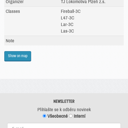
Organizer
TJ Lokomotiva Plzeň z.s.
Classes
Fireball-3C
L47-3C
Lar-3C
Las-3C
Note
Show on map
NEWSLETTER
Přihlašte se k odběru novinek
Všeobecné
Interní