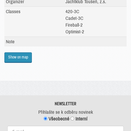
Organizer
Jachtklub Toušeň, z.s.
Classes
420-3C
Cadet-3C
Fireball-2
Optimist-2
Note
Show on map
NEWSLETTER
Přihlašte se k odběru novinek
Všeobecné
Interní