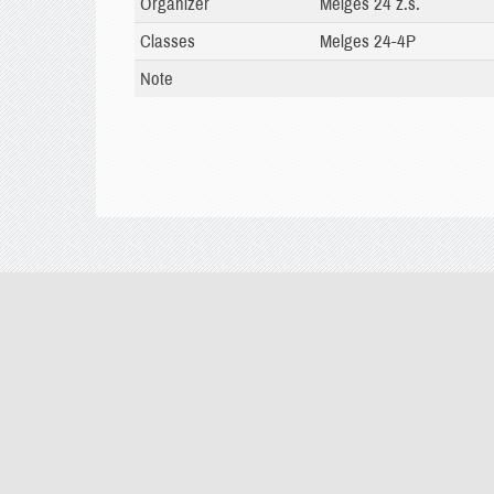
Organizer
Melges 24 z.s.
Classes
Melges 24-4P
Note