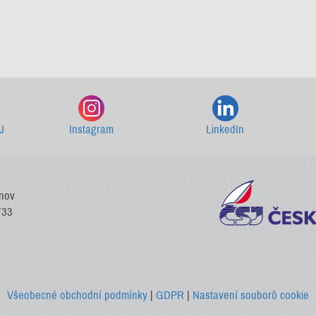
Starší newslettery ke stažení
J
Instagram
LinkedIn
vnov
733
Všeobecné obchodní podmínky
|
GDPR
|
Nastavení souborů cookie