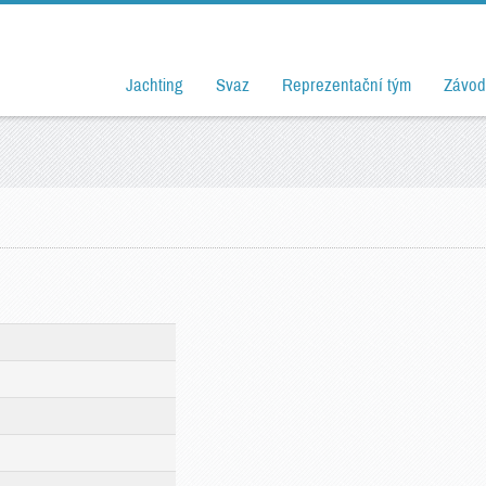
Jachting
Svaz
Reprezentační tým
Závod