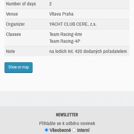
Number of days
2
Venue
Vltava Praha
Organizer
YACHT CLUB CERE, z.s.
Classes
Team Racing-6mr
Team Racing-4P
Note
na lodích Int. 420 dodaných pořadatelem
Show on map
NEWSLETTER
Přihlašte se k odběru novinek
Všeobecné
Interní