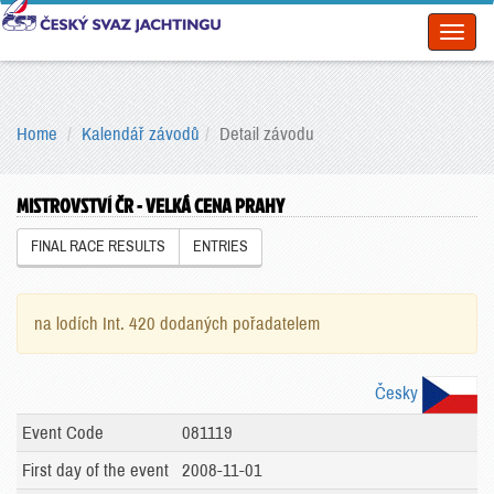
Toggl
naviga
Home
Kalendář závodů
Detail závodu
MISTROVSTVÍ ČR - VELKÁ CENA PRAHY
FINAL RACE RESULTS
ENTRIES
na lodích Int. 420 dodaných pořadatelem
Česky
Event Code
081119
First day of the event
2008-11-01