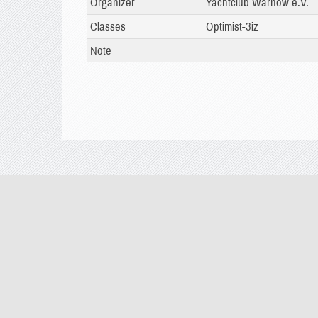
Organizer
Yachtclub Warnow e.V.
Classes
Optimist-3iz
Note