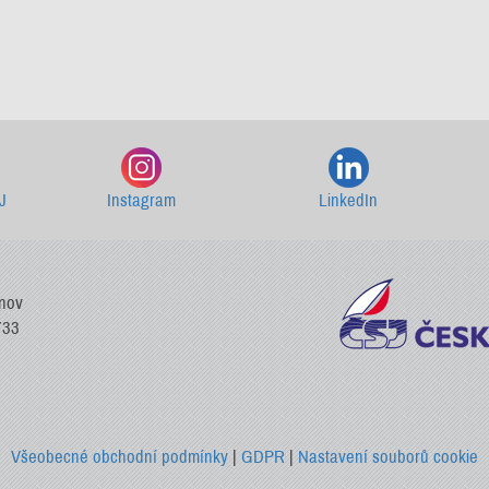
Starší newslettery ke stažení
J
Instagram
LinkedIn
vnov
733
Všeobecné obchodní podmínky
|
GDPR
|
Nastavení souborů cookie