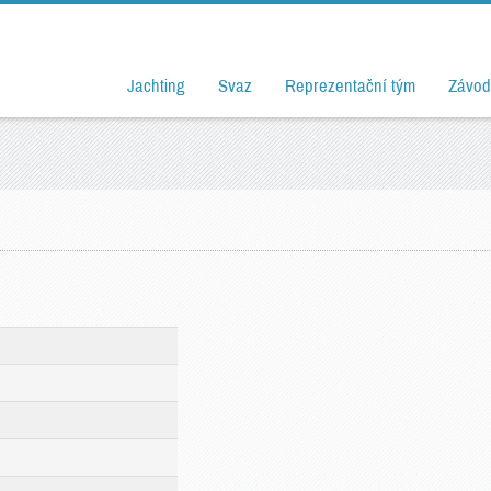
Jachting
Svaz
Reprezentační tým
Závod