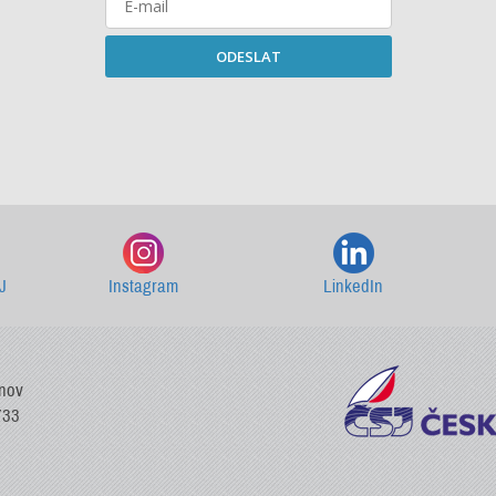
ODESLAT
Starší newslettery ke stažení
J
Instagram
LinkedIn
vnov
733