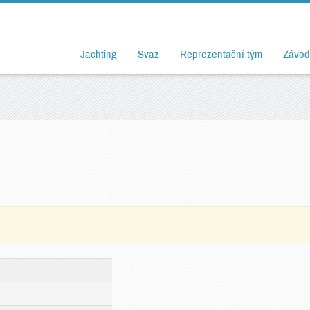
Jachting
Svaz
Reprezentační tým
Závod