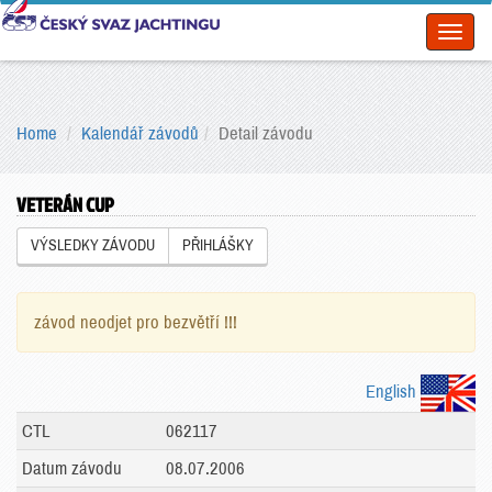
Toggl
naviga
Home
Kalendář závodů
Detail závodu
VETERÁN CUP
VÝSLEDKY ZÁVODU
PŘIHLÁŠKY
závod neodjet pro bezvětří !!!
English
CTL
062117
Datum závodu
08.07.2006