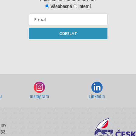
Všeobecné
Interní
ODESLAT
Starší newslettery ke stažení
J
Instagram
LinkedIn
vnov
733