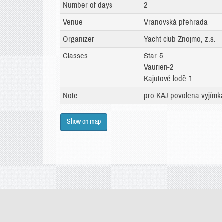
Number of days
2
Venue
Vranovská přehrada
Organizer
Yacht club Znojmo, z.s.
Classes
Star-5
Vaurien-2
Kajutové lodě-1
Note
pro KAJ povolena vyjím
Show on map