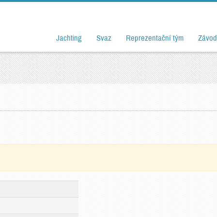
Jachting
Svaz
Reprezentační tým
Závod