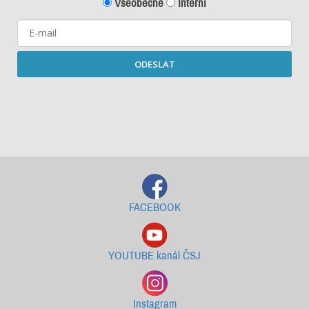
Všeobecné
Interní
ODESLAT
Starší newslettery ke stažení
FACEBOOK
YOUTUBE kanál ČSJ
Instagram