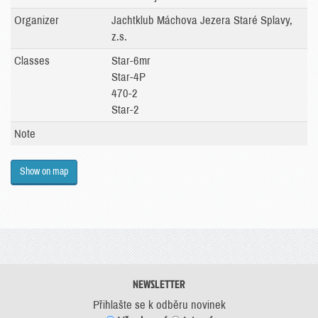
Organizer
Jachtklub Máchova Jezera Staré Splavy,
z.s.
Classes
Star-6mr
Star-4P
470-2
Star-2
Note
Show on map
NEWSLETTER
Přihlašte se k odběru novinek