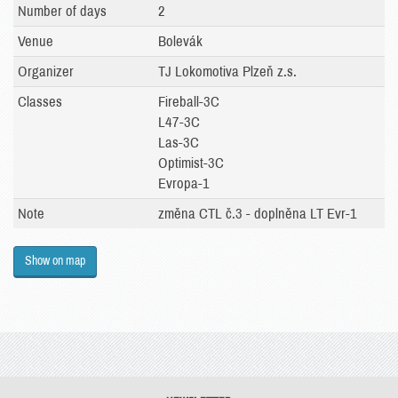
Number of days
2
Venue
Bolevák
Organizer
TJ Lokomotiva Plzeň z.s.
Classes
Fireball-3C
L47-3C
Las-3C
Optimist-3C
Evropa-1
Note
změna CTL č.3 - doplněna LT Evr-1
Show on map