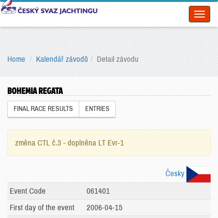
Toggl
naviga
Home
Kalendář závodů
Detail závodu
BOHEMIA REGATA
FINAL RACE RESULTS
ENTRIES
změna CTL č.3 - doplněna LT Evr-1
Česky
Event Code
061401
First day of the event
2006-04-15