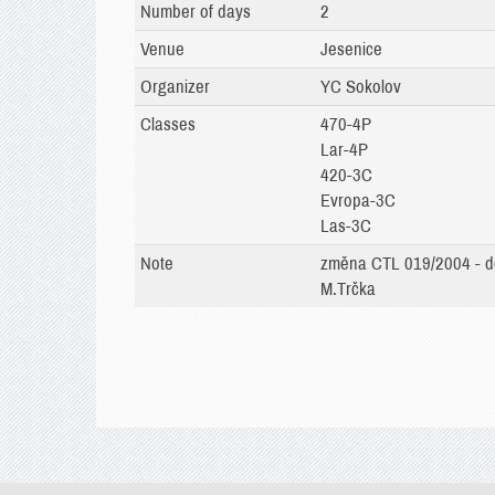
Number of days
2
Venue
Jesenice
Organizer
YC Sokolov
Classes
470-4P
Lar-4P
420-3C
Evropa-3C
Las-3C
Note
změna CTL 019/2004 - do
M.Trčka