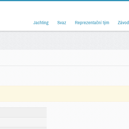
Jachting
Svaz
Reprezentační tým
Závod