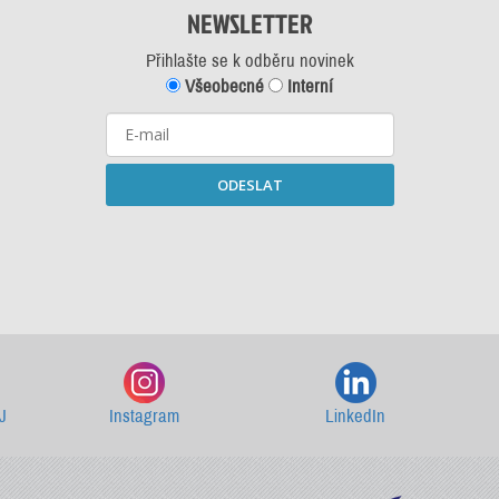
NEWSLETTER
Přihlašte se k odběru novinek
Všeobecné
Interní
ODESLAT
Starší newslettery ke stažení
J
Instagram
LinkedIn