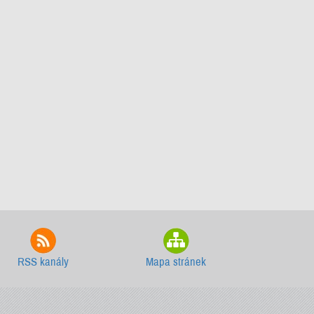
RSS kanály
Mapa stránek