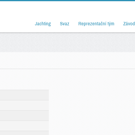
Jachting
Svaz
Reprezentační tým
Závod