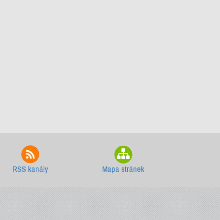
RSS kanály
Mapa stránek