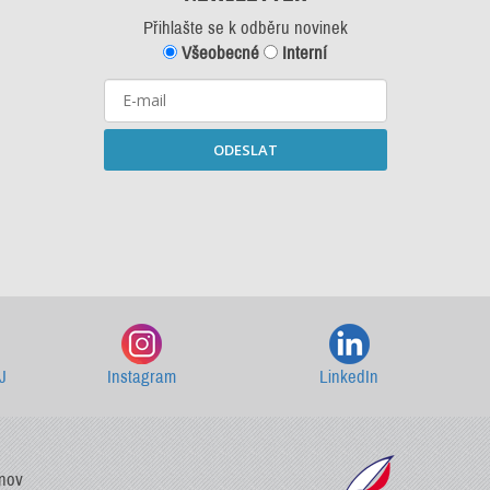
Přihlašte se k odběru novinek
Všeobecné
Interní
ODESLAT
Starší newslettery ke stažení
J
Instagram
LinkedIn
vnov