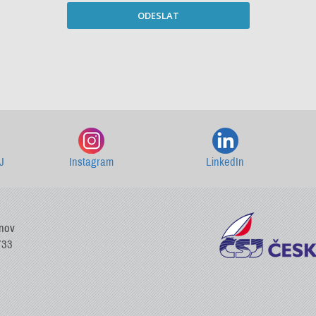
ODESLAT
Starší newslettery ke stažení
J
Instagram
LinkedIn
vnov
733