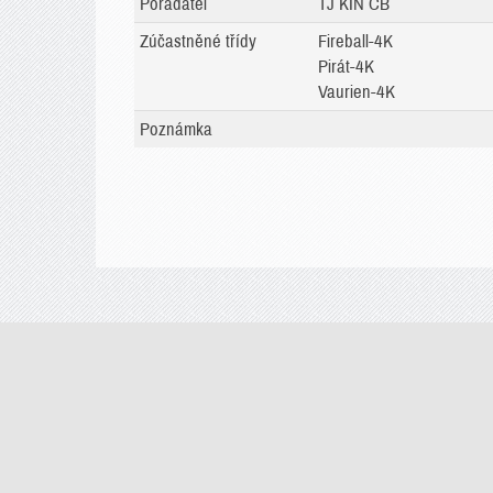
Pořadatel
TJ KIN ČB
Zúčastněné třídy
Fireball-4K
Pirát-4K
Vaurien-4K
Poznámka