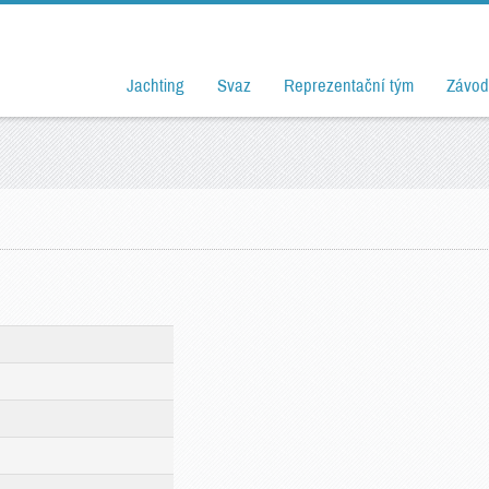
Jachting
Svaz
Reprezentační tým
Závod