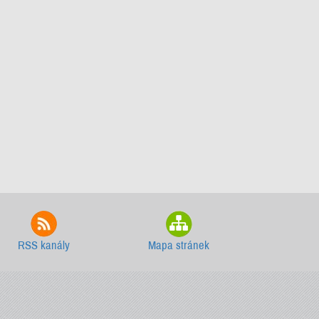
RSS kanály
Mapa stránek