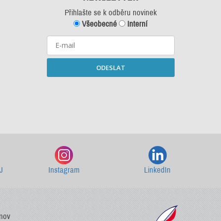
Přihlašte se k odběru novinek
Všeobecné
Interní
ODESLAT
Starší newslettery ke stažení
J
Instagram
LinkedIn
vnov