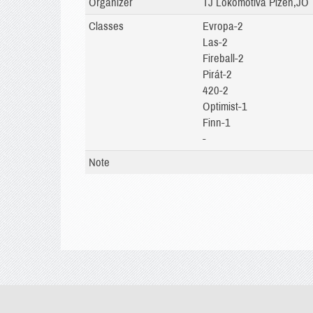
Organizer
TJ Lokomotiva Plzeň,JO
Classes
Evropa-2
Las-2
Fireball-2
Pirát-2
420-2
Optimist-1
Finn-1
-
Note