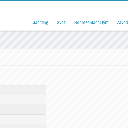
Jachting
Svaz
Reprezentační tým
Závod