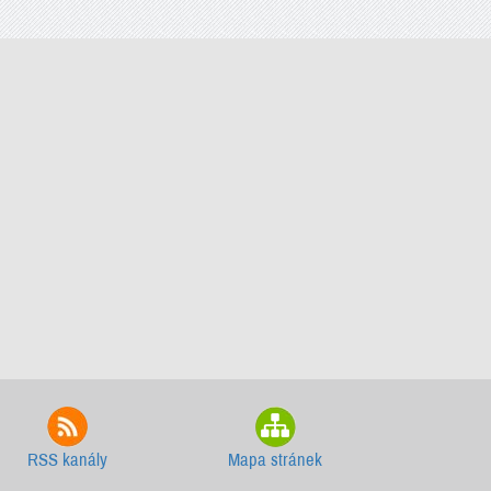
RSS kanály
Mapa stránek