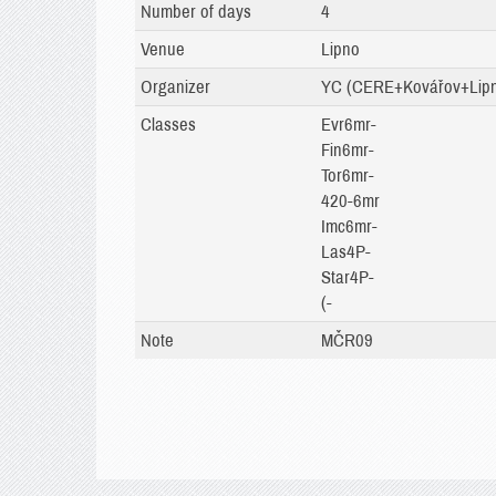
Number of days
4
Venue
Lipno
Organizer
YC (CERE+Kovářov+Lipn
Classes
Evr6mr-
Fin6mr-
Tor6mr-
420-6mr
Imc6mr-
Las4P-
Star4P-
(-
Note
MČR09