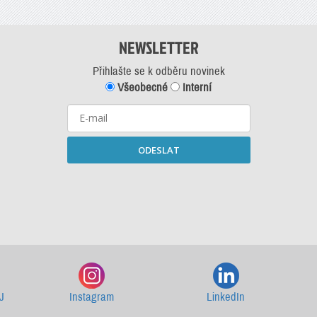
NEWSLETTER
Přihlašte se k odběru novinek
Všeobecné
Interní
ODESLAT
Starší newslettery ke stažení
J
Instagram
LinkedIn