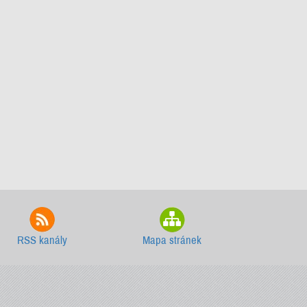
RSS kanály
Mapa stránek