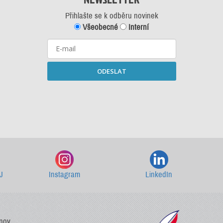
Přihlašte se k odběru novinek
Všeobecné
Interní
ODESLAT
Starší newslettery ke stažení
J
Instagram
LinkedIn
vnov