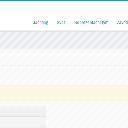
Jachting
Svaz
Reprezentační tým
Závod