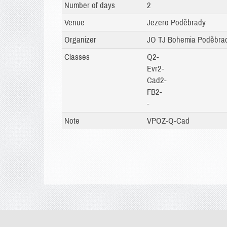
Number of days
2
Venue
Jezero Poděbrady
Organizer
JO TJ Bohemia Poděbra
Classes
Q2-
Evr2-
Cad2-
FB2-
-
Note
VPOZ-Q-Cad