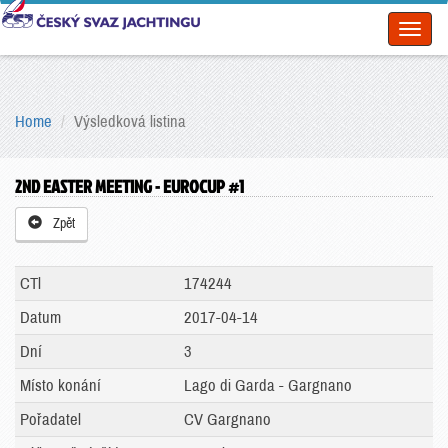
Toggl
naviga
Home
Výsledková listina
2ND EASTER MEETING - EUROCUP #1
Zpět
CTl
174244
Datum
2017-04-14
Dní
3
Místo konání
Lago di Garda - Gargnano
Pořadatel
CV Gargnano