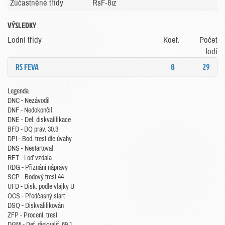
Zúčastněné třídy
RsF-8iz
VÝSLEDKY
Lodní třídy
Koef.
Počet
lodí
RS FEVA
8
29
Legenda
DNC - Nezávodil
DNF - Nedokončil
DNE - Def. diskvalifikace
BFD - DQ prav. 30.3
DPI - Bod. trest dle úvahy
DNS - Nestartoval
RET - Loď vzdala
RDG - Přiznání nápravy
SCP - Bodový trest 44.
UFD - Disk. podle vlajky U
OCS - Předčasný start
DSQ - Diskvalifikován
ZFP - Procent. trest
DGM - Def. diskvalif. 69.1