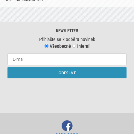
NEWSLETTER
Přihlašte se k odběru novinek
Všeobecné
Interní
ODESLAT
Starší newslettery ke stažení