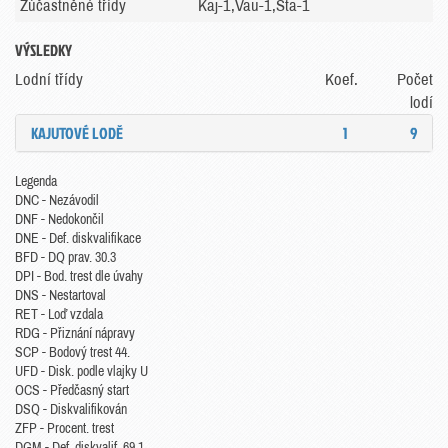
Zúčastněné třídy
Kaj-1,Vau-1,Sta-1
VÝSLEDKY
Lodní třídy
Koef.
Počet
lodí
KAJUTOVÉ LODĚ
1
9
Legenda
DNC - Nezávodil
DNF - Nedokončil
DNE - Def. diskvalifikace
BFD - DQ prav. 30.3
DPI - Bod. trest dle úvahy
DNS - Nestartoval
RET - Loď vzdala
RDG - Přiznání nápravy
SCP - Bodový trest 44.
UFD - Disk. podle vlajky U
OCS - Předčasný start
DSQ - Diskvalifikován
ZFP - Procent. trest
DGM - Def. diskvalif. 69.1