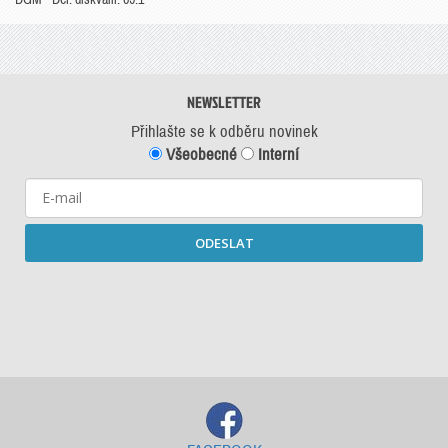
NEWSLETTER
Přihlašte se k odběru novinek
Všeobecné
Interní
ODESLAT
Starší newslettery ke stažení