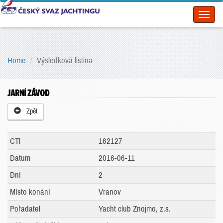
Toggl
naviga
Home
Výsledková listina
JARNÍ ZÁVOD
Zpět
CTl
162127
Datum
2016-06-11
Dní
2
Místo konání
Vranov
Pořadatel
Yacht club Znojmo, z.s.