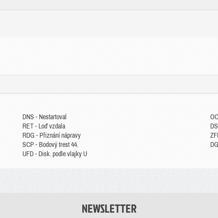
DNS - Nestartoval
OC
RET - Loď vzdala
DS
RDG - Přiznání nápravy
ZFP
SCP - Bodový trest 44.
DGM
UFD - Disk. podle vlajky U
NEWSLETTER