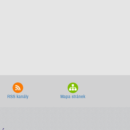
RSS kanály
Mapa stránek