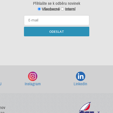
Přihlašte se k odběru novinek
Všeobecné
Interní
ODESLAT
Starší newslettery ke stažení
J
Instagram
LinkedIn
vnov