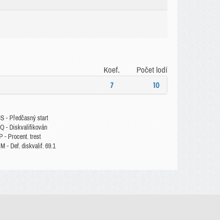
Koef.
Počet lodí
7
10
S - Předčasný start
Q - Diskvalifikován
 - Procent. trest
 - Def. diskvalif. 69.1