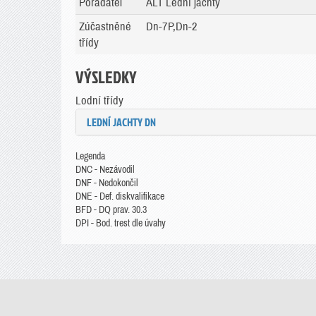
Pořadatel
ALT Lední jachty
Zúčastněné
Dn-7P,Dn-2
třídy
VÝSLEDKY
Lodní třídy
LEDNÍ JACHTY DN
Legenda
DNC - Nezávodil
DNF - Nedokončil
DNE - Def. diskvalifikace
BFD - DQ prav. 30.3
DPI - Bod. trest dle úvahy